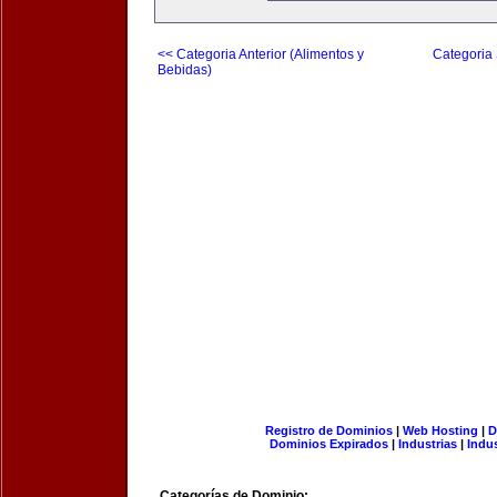
<< Categoria Anterior (Alimentos y
Categoria 
Bebidas)
Registro de Dominios
|
Web Hosting
|
D
Dominios Expirados
|
Industrias
|
Indu
Categorías de Dominio: