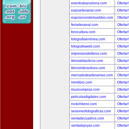
eventosbarcelona.com
Ofertar
expoartesanal.com
Ofertar
exposiciondemuebles.com
Ofertar
feriartesanal.com
Ofertar
forocultura.com
Ofertar
fotografiaenlinea.com
Ofertar
fotografiaweb.com
Ofertar
impresiondelibros.com
Ofertar
librosdidacticos.com
Ofertar
librosinteractivos.com
Ofertar
mercadodeartesanias.com
Ofertar
minilibro.com
Ofertar
musicompras.com
Ofertar
peliculasdigitales.com
Ofertar
rockchileno.com
Ofertar
sesionesfotograficas.com
Ofertar
ventadecuadros.com
Ofertar
ventadejoyas.com
Ofertar