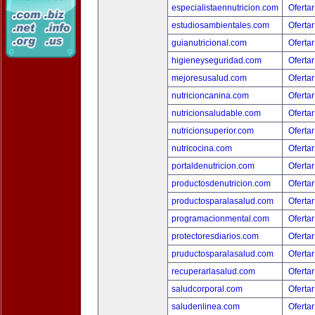
especialistaennutricion.com
Ofertar
estudiosambientales.com
Ofertar
guianutricional.com
Ofertar
higieneyseguridad.com
Ofertar
mejoresusalud.com
Ofertar
nutricioncanina.com
Ofertar
nutricionsaludable.com
Ofertar
nutricionsuperior.com
Ofertar
nutricocina.com
Ofertar
portaldenutricion.com
Ofertar
productosdenutricion.com
Ofertar
productosparalasalud.com
Ofertar
programacionmental.com
Ofertar
protectoresdiarios.com
Ofertar
pruductosparalasalud.com
Ofertar
recuperarlasalud.com
Ofertar
saludcorporal.com
Ofertar
saludenlinea.com
Ofertar