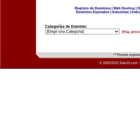
Registro de Dominios
|
Web Hosting
|
D
Dominios Expirados
|
Industrias
|
Indu
Categorías de Dominio:
[Pág. princi
** Precios expre
© 2002/2022 Solo10.com