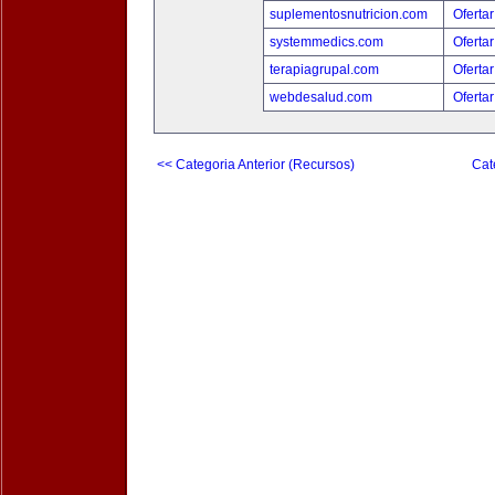
suplementosnutricion.com
Ofertar
systemmedics.com
Ofertar
terapiagrupal.com
Ofertar
webdesalud.com
Ofertar
<< Categoria Anterior (Recursos)
Cat