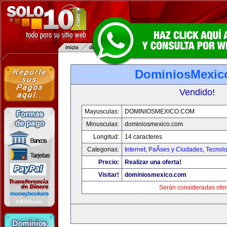
DominiosMexic
Vendido!
Mayusculas:
DOMINIOSMEXICO.COM
Minusculas:
dominiosmexico.com
Longitud:
14 caracteres
Categorias:
Internet
,
PaÃ­ses y Ciudades
,
Tecnolo
Precio:
Realizar una oferta!
Visitar!
dominiosmexico.com
Serán consideradas ofer