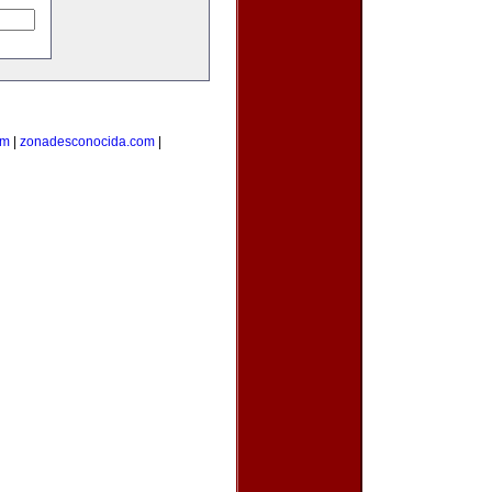
om
|
zonadesconocida.com
|