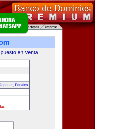
com
 puesto en Venta
Deportes
,
Portales
tas