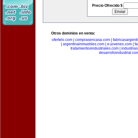
Precio Ofrecido $
Otros dominios en venta:
ofertelo.com
|
comprasencasa.com
|
fabricasargent
|
argentinainmuebles.com
|
e-jovenes.com
|
fa
tratamientosindustriales.com
|
industria
desarrolloindustrial.co