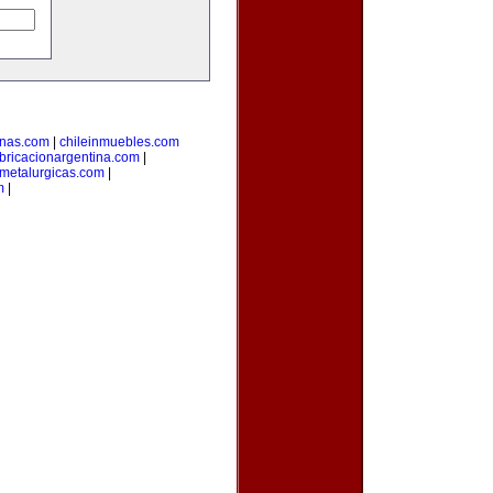
inas.com
|
chileinmuebles.com
bricacionargentina.com
|
smetalurgicas.com
|
m
|