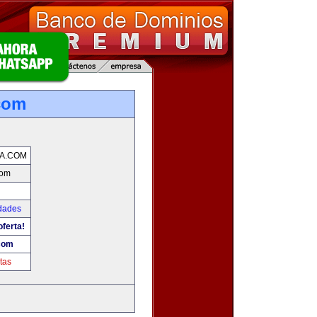
com
A.COM
com
udades
oferta!
com
tas