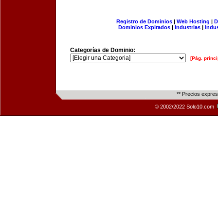
Registro de Dominios
|
Web Hosting
|
D
Dominios Expirados
|
Industrias
|
Indu
Categorías de Dominio:
[Pág. princi
** Precios expre
© 2002/2022 Solo10.com