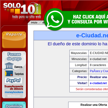
e-Ciudad.n
El dueño de este dominio lo ha
Mayusculas:
E-CIUDAD.N
Minusculas:
e-ciudad.net
Longitud:
8 caracteres
Categorias:
PaÃ­ses y Ci
Precio:
Realizar una 
Visitar!
e-ciudad.net
Serán consideradas ofer
Realizar una Oferta