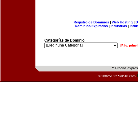
Registro de Dominios
|
Web Hosting
|
D
Dominios Expirados
|
Industrias
|
Indu
Categorías de Dominio:
[Pág. princi
** Precios expre
© 2002/2022 Solo10.com