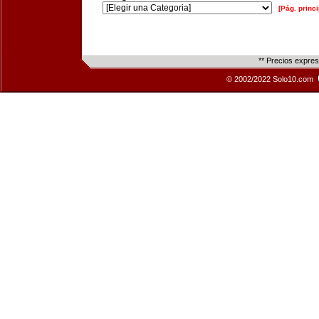
[Pág. princi
** Precios expre
© 2002/2022 Solo10.com