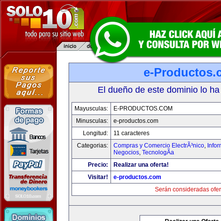
e-Productos.
El dueño de este dominio lo ha
Mayusculas:
E-PRODUCTOS.COM
Minusculas:
e-productos.com
Longitud:
11 caracteres
Categorias:
Compras y Comercio ElectrÃ³nico
,
Info
Negocios
,
TecnologÃ­a
Precio:
Realizar una oferta!
Visitar!
e-productos.com
Serán consideradas ofer