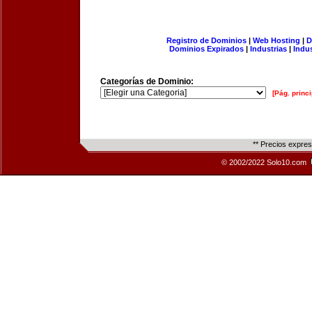
Registro de Dominios
|
Web Hosting
|
D
Dominios Expirados
|
Industrias
|
Indu
Categorías de Dominio:
[Pág. princi
** Precios expre
© 2002/2022 Solo10.com