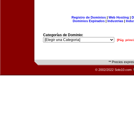
Registro de Dominios
|
Web Hosting
|
D
Dominios Expirados
|
Industrias
|
Indu
Categorías de Dominio:
[Pág. princi
** Precios expre
© 2002/2022 Solo10.com