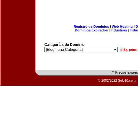
Registro de Dominios
|
Web Hosting
|
D
Dominios Expirados
|
Industrias
|
Indu
Categorías de Dominio:
[Pág. princi
** Precios expre
© 2002/2022 Solo10.com