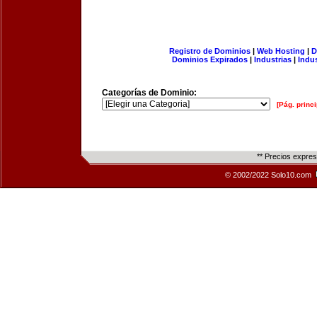
Registro de Dominios
|
Web Hosting
|
D
Dominios Expirados
|
Industrias
|
Indu
Categorías de Dominio:
[Pág. princi
** Precios expre
© 2002/2022 Solo10.com