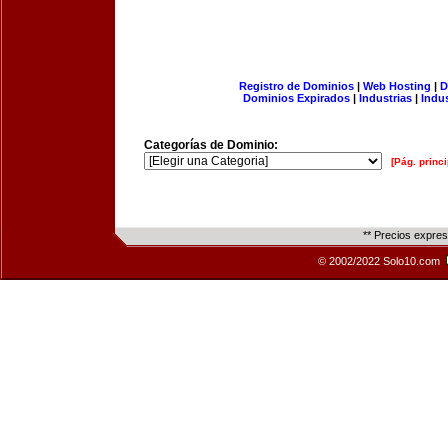
Registro de Dominios
|
Web Hosting
|
D
Dominios Expirados
|
Industrias
|
Indu
Categorías de Dominio:
[Pág. princi
** Precios expre
© 2002/2022 Solo10.com