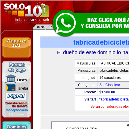
fabricadebicicle
El dueño de este dominio lo ha
Mayusculas:
FABRICADEBICIC
Minusculas:
fabricadebicicleta
Longitud:
19 caracteres
Categorias:
Sin Clasificar
Precio:
$1,500.00
Visitar!
fabricadebiciclet
Serán consideradas ofer
R