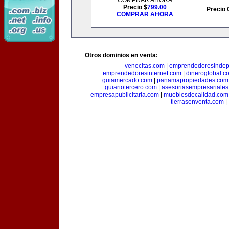
COMPRAR AHORA
Precio $
799.00
Precio 
COMPRAR AHORA
Otros dominios en venta:
venecitas.com
|
emprendedoresindep
emprendedoresinternet.com
|
dineroglobal.c
guiamercado.com
|
panamapropiedades.com
guiariotercero.com
|
asesoriasempresariale
empresapublicitaria.com
|
mueblesdecalidad.com
tierrasenventa.com
|