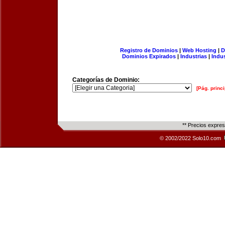
Registro de Dominios
|
Web Hosting
|
D
Dominios Expirados
|
Industrias
|
Indu
Categorías de Dominio:
[Pág. princi
** Precios expre
© 2002/2022 Solo10.com