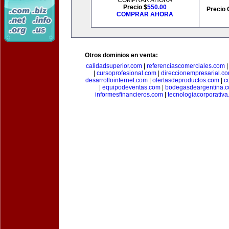
COMPRAR AHORA
Precio $
550.00
Precio 
COMPRAR AHORA
Otros dominios en venta:
calidadsuperior.com
|
referenciascomerciales.com
|
cursoprofesional.com
|
direccionempresarial.c
desarrollointernet.com
|
ofertasdeproductos.com
|
c
|
equipodeventas.com
|
bodegasdeargentina.
informesfinancieros.com
|
tecnologiacorporativ