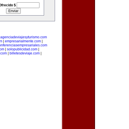
Ofrecido $
|
agenciadeviajesyturismo.com
om
|
empresarialmente.com
|
onferenciasempresariales.com
com
|
solopublicidad.com
|
a.com
|
billetesdeviaje.com
|