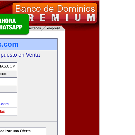
s.com
 puesto en Venta
TAS.COM
.com
s.com
tas
ealizar una Oferta