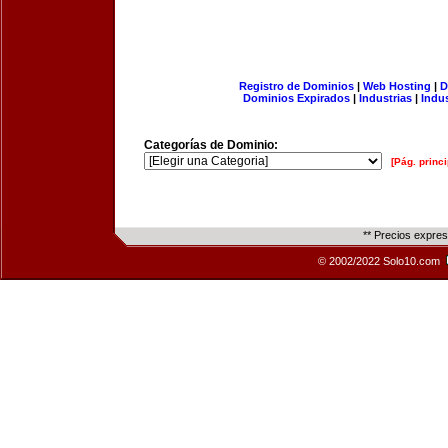
Registro de Dominios
|
Web Hosting
|
D
Dominios Expirados
|
Industrias
|
Indu
Categorías de Dominio:
[Pág. princi
** Precios expre
© 2002/2022 Solo10.com