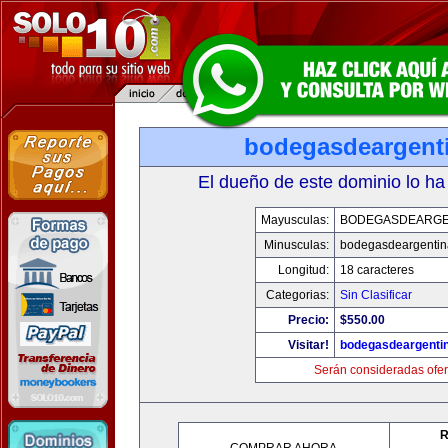
bodegasdeargent
El dueño de este dominio lo ha
Mayusculas:
BODEGASDEARGE
Minusculas:
bodegasdeargenti
Longitud:
18 caracteres
Categorias:
Sin Clasificar
Precio:
$550.00
Visitar!
bodegasdeargenti
Serán consideradas ofer
R