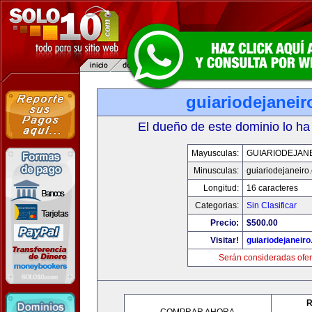
guiariodejanei
El dueño de este dominio lo ha
Mayusculas:
GUIARIODEJAN
Minusculas:
guiariodejaneiro
Longitud:
16 caracteres
Categorias:
Sin Clasificar
Precio:
$500.00
Visitar!
guiariodejaneir
Serán consideradas ofer
R