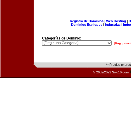
Registro de Dominios
|
Web Hosting
|
D
Dominios Expirados
|
Industrias
|
Indu
Categorías de Dominio:
[Pág. princi
** Precios expre
© 2002/2022 Solo10.com