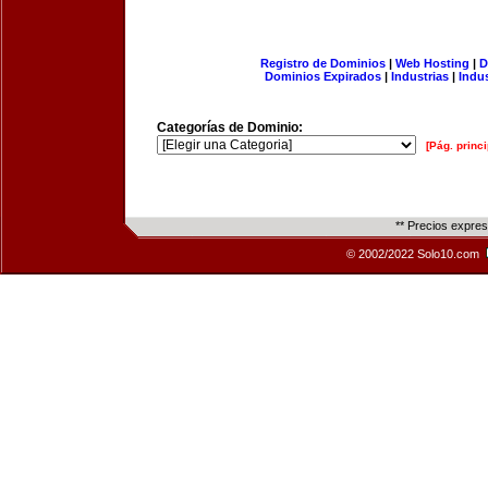
Registro de Dominios
|
Web Hosting
|
D
Dominios Expirados
|
Industrias
|
Indu
Categorías de Dominio:
[Pág. princi
** Precios expre
© 2002/2022 Solo10.com