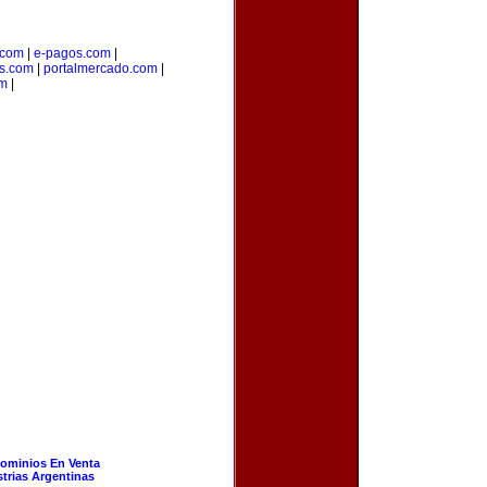
.com
|
e-pagos.com
|
os.com
|
portalmercado.com
|
om
|
ominios En Venta
strias Argentinas