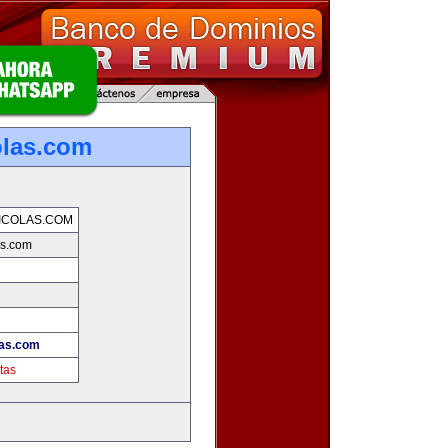
olas.com
ICOLAS.COM
as.com
las.com
tas