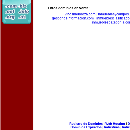
Otros dominios en venta:
vinosmendoza.com
|
inmueblesycampos
gestiondeinformacion.com
|
inmueblesclasificad
inmueblespatagonia.c
Registro de Dominios
|
Web Hosting
|
D
Dominios Expirados
|
Industrias
|
Indu