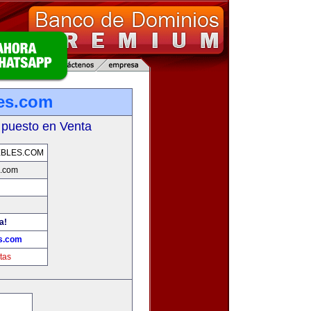
es.com
 puesto en Venta
EBLES.COM
s.com
a!
es.com
tas