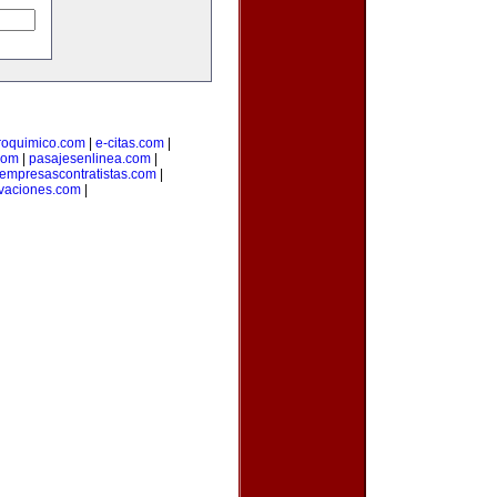
roquimico.com
|
e-citas.com
|
com
|
pasajesenlinea.com
|
empresascontratistas.com
|
vaciones.com
|