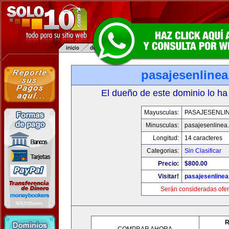
pasajesenline
El dueño de este dominio lo ha
Mayusculas:
PASAJESENLI
Minusculas:
pasajesenlinea
Longitud:
14 caracteres
Categorias:
Sin Clasificar
Precio:
$800.00
Visitar!
pasajesenline
Serán consideradas ofer
R