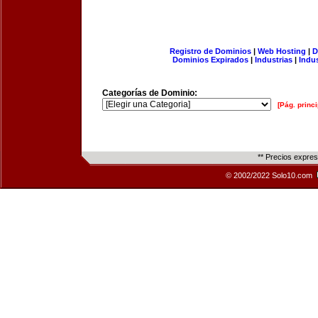
Registro de Dominios
|
Web Hosting
|
D
Dominios Expirados
|
Industrias
|
Indu
Categorías de Dominio:
[Pág. princi
** Precios expre
© 2002/2022 Solo10.com