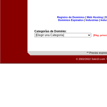
Registro de Dominios
|
Web Hosting
|
D
Dominios Expirados
|
Industrias
|
Indu
Categorías de Dominio:
[Pág. princi
** Precios expre
© 2002/2022 Solo10.com