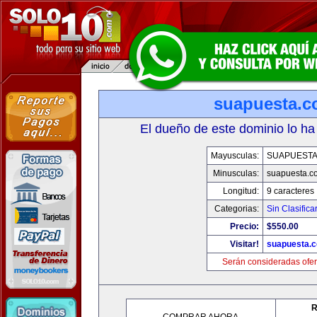
suapuesta.
El dueño de este dominio lo ha
Mayusculas:
SUAPUEST
Minusculas:
suapuesta.c
Longitud:
9 caracteres
Categorias:
Sin Clasifica
Precio:
$550.00
Visitar!
suapuesta.
Serán consideradas ofer
R