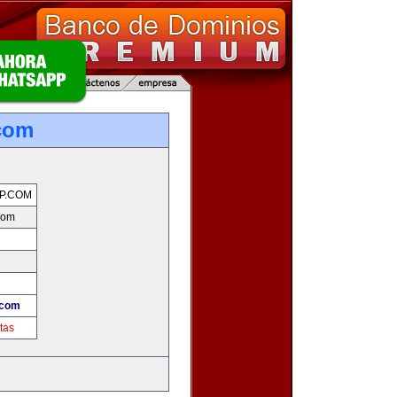
com
P.COM
com
.com
tas