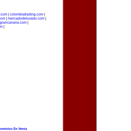
.com
|
colombiatrading.com
|
.com
|
mercadodelusado.com
|
grancanaria.com
|
om
|
ominios En Venta