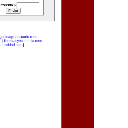
Ofrecido $
gocioagropecuario.com
|
m
|
finanzasyeconomia.com
|
publicidad.com
|