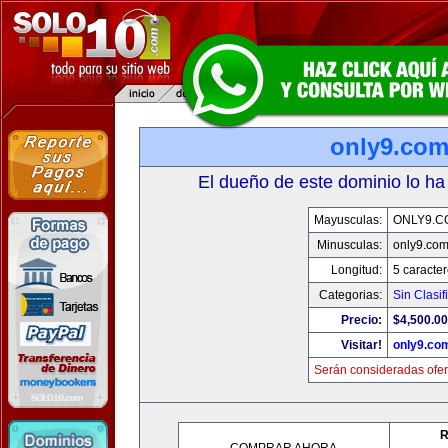
only9.co
El dueño de este dominio lo ha
Mayusculas:
ONLY9.C
Minusculas:
only9.co
Longitud:
5 caracte
Categorias:
Sin Clasif
Precio:
$4,500.00
Visitar!
only9.co
Serán consideradas ofer
R