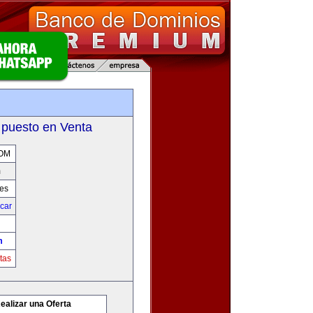
m
 puesto en Venta
OM
m
res
icar
m
tas
ealizar una Oferta