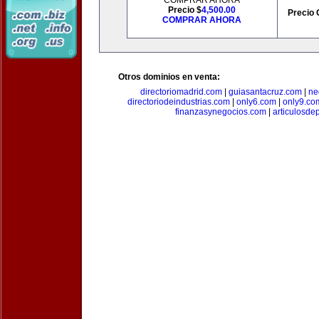
COMPRAR AHORA
Precio $
4,500.00
Precio 
COMPRAR AHORA
Otros dominios en venta:
directoriomadrid.com
|
guiasantacruz.com
|
ne
directoriodeindustrias.com
|
only6.com
|
only9.co
finanzasynegocios.com
|
articulosde