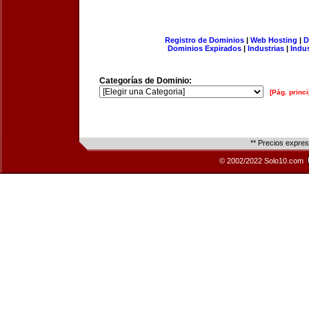
Registro de Dominios
|
Web Hosting
|
D
Dominios Expirados
|
Industrias
|
Indu
Categorías de Dominio:
[Pág. princi
** Precios expre
© 2002/2022 Solo10.com