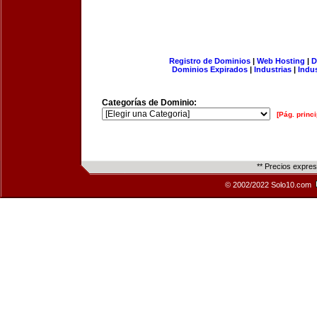
Registro de Dominios
|
Web Hosting
|
D
Dominios Expirados
|
Industrias
|
Indu
Categorías de Dominio:
[Pág. princi
** Precios expre
© 2002/2022 Solo10.com