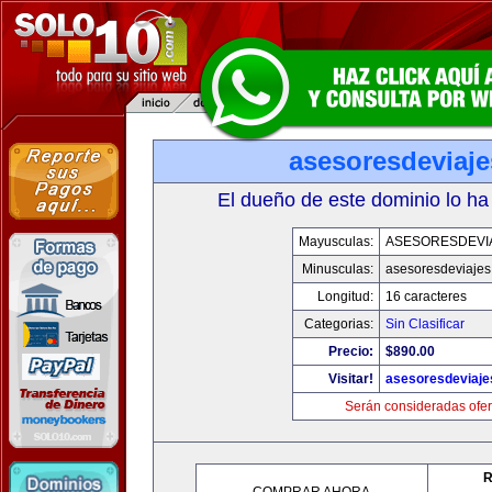
asesoresdeviaj
El dueño de este dominio lo ha
Mayusculas:
ASESORESDEVI
Minusculas:
asesoresdeviaje
Longitud:
16 caracteres
Categorias:
Sin Clasificar
Precio:
$890.00
Visitar!
asesoresdeviaj
Serán consideradas ofer
R