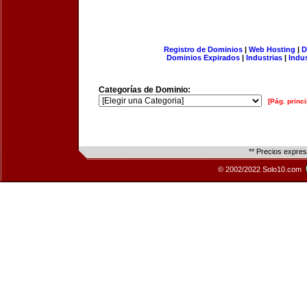
Registro de Dominios
|
Web Hosting
|
D
Dominios Expirados
|
Industrias
|
Indu
Categorías de Dominio:
[Pág. princi
** Precios expre
© 2002/2022 Solo10.com