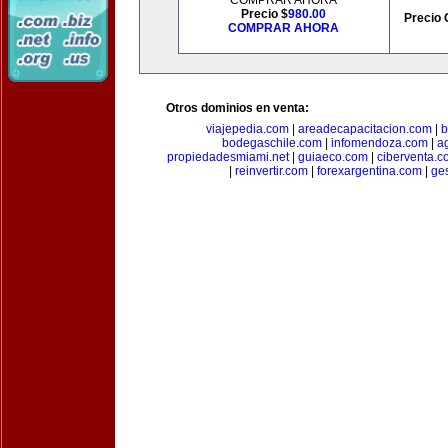
COMPRAR AHORA
Precio $
980.00
Precio 
COMPRAR AHORA
Otros dominios en venta:
viajepedia.com
|
areadecapacitacion.com
|
b
bodegaschile.com
|
infomendoza.com
|
a
propiedadesmiami.net
|
guiaeco.com
|
ciberventa.c
|
reinvertir.com
|
forexargentina.com
|
ge