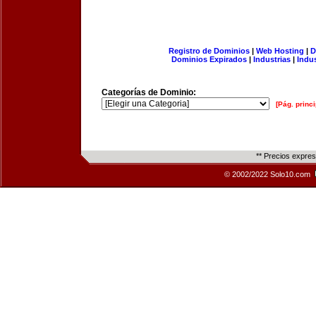
Registro de Dominios
|
Web Hosting
|
D
Dominios Expirados
|
Industrias
|
Indu
Categorías de Dominio:
[Pág. princi
** Precios expre
© 2002/2022 Solo10.com