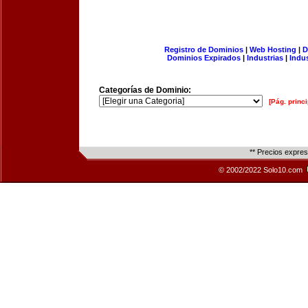
Registro de Dominios
|
Web Hosting
|
D
Dominios Expirados
|
Industrias
|
Indu
Categorías de Dominio:
[Pág. princi
** Precios expre
© 2002/2022 Solo10.com