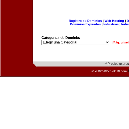
Registro de Dominios
|
Web Hosting
|
D
Dominios Expirados
|
Industrias
|
Indu
Categorías de Dominio:
[Pág. princi
** Precios expre
© 2002/2022 Solo10.com