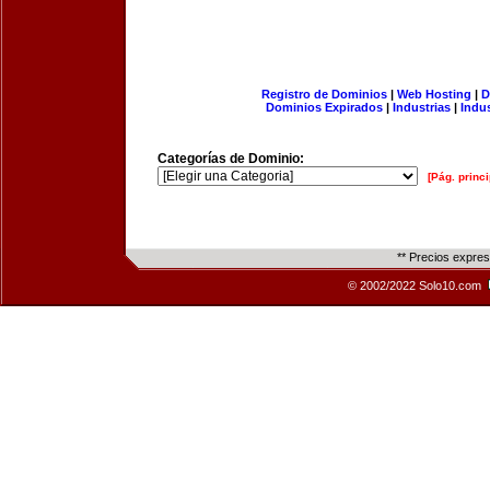
Registro de Dominios
|
Web Hosting
|
D
Dominios Expirados
|
Industrias
|
Indu
Categorías de Dominio:
[Pág. princi
** Precios expre
© 2002/2022 Solo10.com