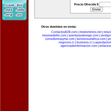
Precio Ofrecido $
Otros dominios en venta:
ContactosB2B.com
|
misdominios.net
|
rela
missmedellin.com
|
aventurasdeviaje.com
|
ventaj
consultorespyme.com
|
turismosudafrica.com
|
pr
negocios.cr
|
business.cr
|
capacitaci
agenciadeinformacion.com
|
enlaces