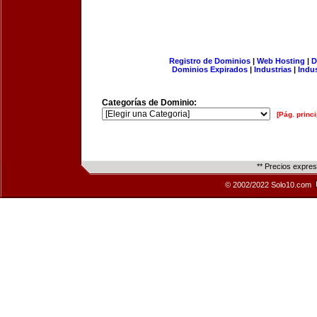
Registro de Dominios
|
Web Hosting
|
D
Dominios Expirados
|
Industrias
|
Indu
Categorías de Dominio:
[Pág. princi
** Precios expre
© 2002/2022 Solo10.com