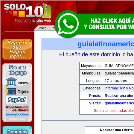
guialatinoameri
El dueño de este dominio lo ha
Mayusculas:
GUIALATINOAME
Minusculas:
guialatinoameric
Longitud:
17 caracteres
Categorias:
InformaciÃ³n y Not
Precio:
Realizar una ofer
Visitar!
guialatinoameri
Serán consideradas ofer
Realizar una Oferta