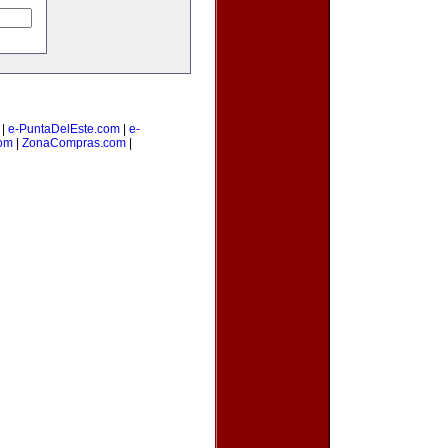
|
e-PuntaDelEste.com
|
e-
om
|
ZonaCompras.com
|