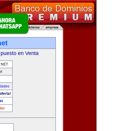
net
 puesto en Venta
.NET
et
udades
oferta!
et
tas