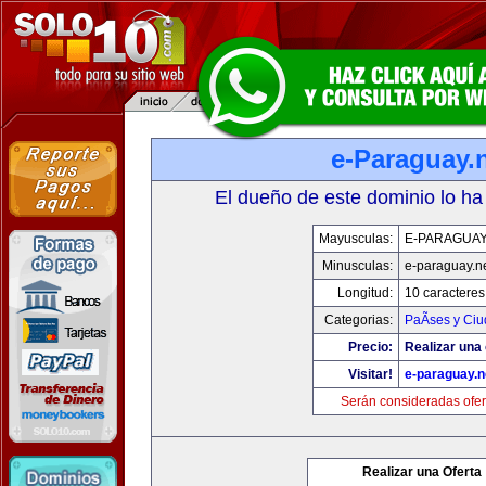
e-Paraguay.
El dueño de este dominio lo ha
Mayusculas:
E-PARAGUAY
Minusculas:
e-paraguay.n
Longitud:
10 caracteres
Categorias:
PaÃ­ses y Ci
Precio:
Realizar una 
Visitar!
e-paraguay.n
Serán consideradas ofer
Realizar una Oferta