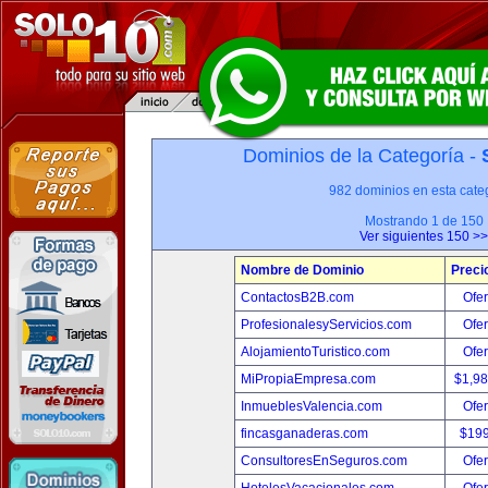
Dominios de la Categoría -
982 dominios en esta categ
Mostrando 1 de 150
Ver siguientes 150 >>
Nombre de Dominio
Preci
ContactosB2B.com
Ofer
ProfesionalesyServicios.com
Ofer
AlojamientoTuristico.com
Ofer
MiPropiaEmpresa.com
$1,9
InmueblesValencia.com
Ofer
fincasganaderas.com
$19
ConsultoresEnSeguros.com
Ofer