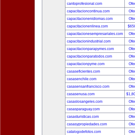
cantoprofesional.com
Ofer
capacitacioncontinua.com
Ofer
capacitacionenidiomas.com
Ofer
capacitacionenlinea.com
$65
capacitacionesempresariales.com
Ofer
capacitacionindustrial.com
Ofer
capacitacionparapymes.com
Ofer
capacitacionparatodos.com
Ofer
capacitacionpyme.com
Ofer
casaseficientes.com
Ofer
casasenchile.com
Ofer
casasensanfrancisco.com
Ofer
casasenusa.com
$1,8
casaslosangeles.com
Ofer
casasparaguay.com
Ofer
casasturisticas.com
Ofer
casasypropiedades.com
Ofer
catalogodefotos.com
Ofer