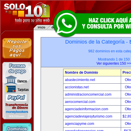
Dominios de la Categoría -
982 dominios en esta categ
Mostrando 1 de 150
Ver siguientes 150 >>
Nombre de Dominio
Prec
abastecimiento.net
Ofer
accionistas.net
Ofer
administracioncomercial.com
Ofer
aerocomercial.com
Ofer
agenciadeinformacion.com
Ofer
agenciadeviajesyturismo.com
$2,8
agenciapyme.com
Ofer