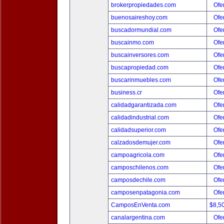
brokerpropiedades.com
Ofer
buenosaireshoy.com
Ofer
buscadormundial.com
Ofer
buscainmo.com
Ofer
buscainversores.com
Ofer
buscapropiedad.com
Ofer
buscarinmuebles.com
Ofer
business.cr
Ofer
calidadgarantizada.com
Ofer
calidadindustrial.com
Ofer
calidadsuperior.com
Ofer
calzadosdemujer.com
Ofer
campoagricola.com
Ofer
camposchilenos.com
Ofer
camposdechile.com
Ofer
camposenpatagonia.com
Ofer
CamposEnVenta.com
$8,5
canalargentina.com
Ofer