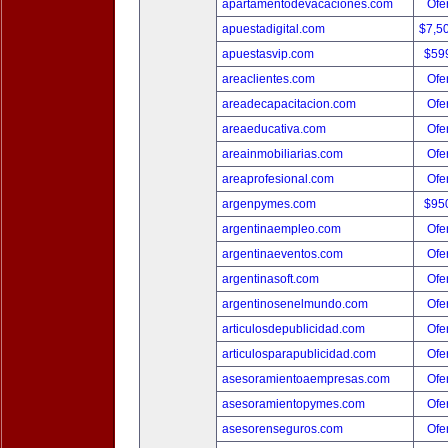
apartamentodevacaciones.com
Ofer
apuestadigital.com
$7,5
apuestasvip.com
$59
areaclientes.com
Ofer
areadecapacitacion.com
Ofer
areaeducativa.com
Ofer
areainmobiliarias.com
Ofer
areaprofesional.com
Ofer
argenpymes.com
$95
argentinaempleo.com
Ofer
argentinaeventos.com
Ofer
argentinasoft.com
Ofer
argentinosenelmundo.com
Ofer
articulosdepublicidad.com
Ofer
articulosparapublicidad.com
Ofer
asesoramientoaempresas.com
Ofer
asesoramientopymes.com
Ofer
asesorenseguros.com
Ofer