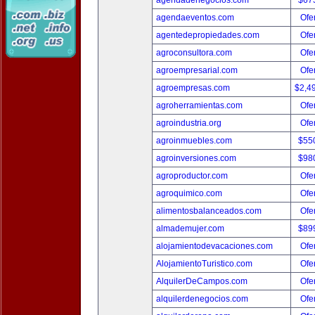
agendadenegocios.com
$67
agendaeventos.com
Ofer
agentedepropiedades.com
Ofer
agroconsultora.com
Ofer
agroempresarial.com
Ofer
agroempresas.com
$2,4
agroherramientas.com
Ofer
agroindustria.org
Ofer
agroinmuebles.com
$55
agroinversiones.com
$98
agroproductor.com
Ofer
agroquimico.com
Ofer
alimentosbalanceados.com
Ofer
almademujer.com
$89
alojamientodevacaciones.com
Ofer
AlojamientoTuristico.com
Ofer
AlquilerDeCampos.com
Ofer
alquilerdenegocios.com
Ofer