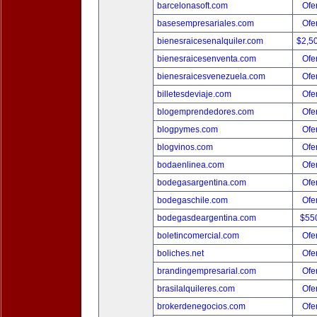
barcelonasoft.com
Ofer
basesempresariales.com
Ofer
bienesraicesenalquiler.com
$2,5
bienesraicesenventa.com
Ofer
bienesraicesvenezuela.com
Ofer
billetesdeviaje.com
Ofer
blogemprendedores.com
Ofer
blogpymes.com
Ofer
blogvinos.com
Ofer
bodaenlinea.com
Ofer
bodegasargentina.com
Ofer
bodegaschile.com
Ofer
bodegasdeargentina.com
$55
boletincomercial.com
Ofer
boliches.net
Ofer
brandingempresarial.com
Ofer
brasilalquileres.com
Ofer
brokerdenegocios.com
Ofer