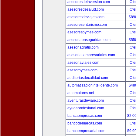
asesoresdeinversion.com
Ofer
asesoresdesalud.com
Ofer
asesoresdeviajes.com
$89
asesoresenturismo.com
Ofer
asesorespymes.com
Ofer
asesoriaenseguridad.com
$55
asesoriagratis.com
Ofer
asesoriasempresariales.com
Ofer
asesoriaviajes.com
Ofer
asesorpymes.com
Ofer
auditoriasdecalidad.com
Ofer
automatizacioninteligente.com
$48
automotores.net
Ofer
aventurasdeviaje.com
Ofer
ayudaprofesional.com
Ofer
bancaempresas.com
$2,0
bancodemarcas.com
Ofer
bancoempresarial.com
$9,9