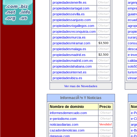
propiedadestenerife.es
Ofertar!
argen
propiedadestartagal.com
Ofertar!
empre
propiedadessevilla.es
Ofertar!
guiat
propiedadessanjusto.com
Ofertar!
ecuad
propiedadesriogallegos.com
Ofertar!
agrop
propiedadesreconquista.com
Ofertar!
propi
propiedadesmurcia.es
Ofertar!
surar
propiedadesmiramar.com
$3,500
consu
propiedadesmalaga.es
Ofertar!
desca
propiedadesmadrid.es
$2,500
e-inv
propiedadesmadrid.com.es
Ofertar!
calid
propiedadeslahabana.com
Ofertar!
solo5
propiedadesinternet.es
Ofertar!
turis
propiedadesibiza.es
Ofertar!
vinoa
Ver mas de Novedades
InformaciÃ³n Y Noticias
Nombre de dominio
Precio
Nom
informesdemercado.com
Ofertar!
e-P
e-periodismo.com
Ofertar!
e-C
noticiasdiarias.com
Vendido!
arg
cazadordenoticias.com
Ofertar!
e-B
dataguia.com
Ofertar!
e-P