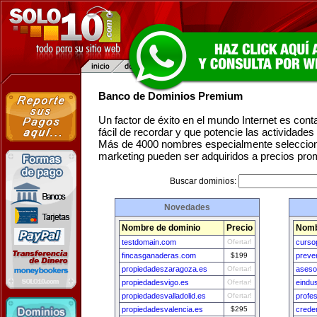
Banco de Dominios Premium
Un factor de éxito en el mundo Internet es con
fácil de recordar y que potencie las actividade
Más de 4000 nombres especialmente seleccion
marketing pueden ser adquiridos a precios pro
Buscar dominios:
Novedades
Nombre de dominio
Precio
Nomb
testdomain.com
Ofertar!
curso
fincasganaderas.com
$199
preve
propiedadeszaragoza.es
Ofertar!
aseso
propiedadesvigo.es
Ofertar!
eindu
propiedadesvalladolid.es
Ofertar!
profe
propiedadesvalencia.es
$295
creden