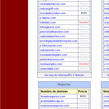
revistademarcas.com
Ofertar!
e-H
noticiasgolf.com
Ofertar!
hot
novedadesonline.com
$550
bra
e-diarios.com
Ofertar!
cib
tododato.com
Vendido!
uru
inforegistros.com
Ofertar!
pro
panoramafinanciero.com
Ofertar!
chi
cadenadeportiva.com
Ofertar!
are
tecnologiasdelainformacion.com
Ofertar!
cor
e-Informacion.com
Ofertar!
e-R
noticiastenis.com
Ofertar!
e-Br
novedadeslegales.com
Ofertar!
com
partesdeprensa.com
Ofertar!
Dom
revistaempleo.com
Vendido!
e-ch
campoaldia.com
Ofertar!
e-d
Ver mas de InformaciÃ³n Y Noticias
V
Negocios
Nombre de dominio
Precio
Nom
feriadenegocios.com
$950
zon
propiedadesvigo.es
Ofertar!
sect
empresasnegocios.com
Ofertar!
area