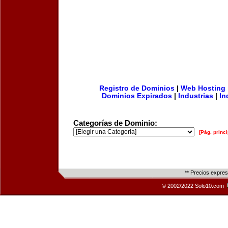
Registro de Dominios
|
Web Hosting
Dominios Expirados
|
Industrias
|
In
Categorías de Dominio:
[Pág. princi
** Precios expre
© 2002/2022 Solo10.com