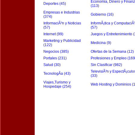
Economia, Dinero y Finan
Deportes (45)
(113)
Empresas e Industrias
Gobierno (16)
(374)
InformaciÃ³n y Noticias
InformÃ¡tica y ComputaciÃ
(57)
(57)
Internet (99)
Juegos y Entretenimiento (
Marketing y Publicidad
Medicina (9)
(122)
Negocios (385)
Ofertas de la Semana (12)
Portales (231)
Profesiones y Empleo (169
Salud (30)
Sin Clasificar (982)
TelevisiÃ³n y EspectÃ¡culo
TecnologÃ­a (43)
(33)
Viajes,Turismo y
Web Hosting y Dominios (
Hospedaje (254)