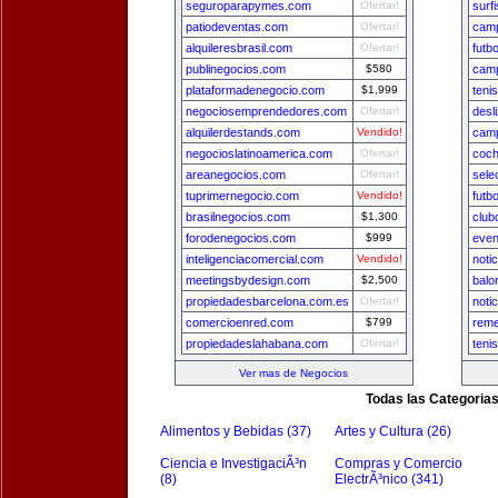
seguroparapymes.com
Ofertar!
surf
patiodeventas.com
Ofertar!
camp
alquileresbrasil.com
Ofertar!
futb
publinegocios.com
$580
camp
plataformadenegocio.com
$1,999
teni
negociosemprendedores.com
Ofertar!
desl
alquilerdestands.com
Vendido!
camp
negocioslatinoamerica.com
Ofertar!
coch
areanegocios.com
Ofertar!
sele
tuprimernegocio.com
Vendido!
futb
brasilnegocios.com
$1,300
club
forodenegocios.com
$999
even
inteligenciacomercial.com
Vendido!
noti
meetingsbydesign.com
$2,500
balo
propiedadesbarcelona.com.es
Ofertar!
noti
comercioenred.com
$799
reme
propiedadeslahabana.com
Ofertar!
teni
Ver mas de Negocios
Todas las Categoria
Alimentos y Bebidas (37)
Artes y Cultura (26)
Ciencia e InvestigaciÃ³n
Compras y Comercio
(8)
ElectrÃ³nico (341)